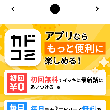
す！
1
前のページへ
ページ
へ
次のペ