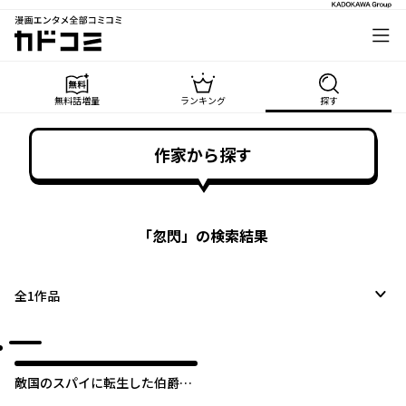
漫画エンタメ全部コミコミ
カドコミ
無料話増量
ランキング
探す
作家から探す
「
忽閃
」の検索結果
全
1
作品
敵国のスパイに転生した伯爵令
嬢、振られるために頑張りま