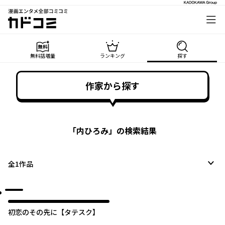
漫画エンタメ全部コミコミ
カドコミ
無料話増量
ランキング
探す
作家から探す
「
内ひろみ
」の検索結果
全
1
作品
初恋のその先に【タテスク】