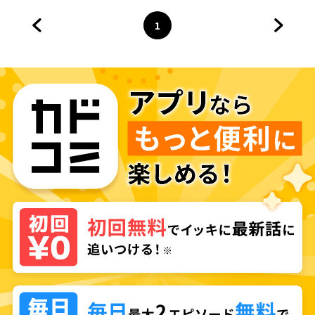
1
前のページへ
ページ
へ
次のペ