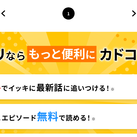
1
前のページへ
ページ
へ