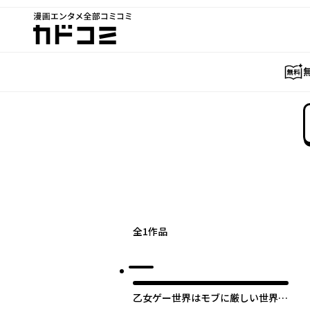
漫画エンタメ全部コミコミ
カドコミ
全
1
作品
乙女ゲー世界はモブに厳しい世界で