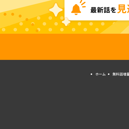
ホーム
無料話増