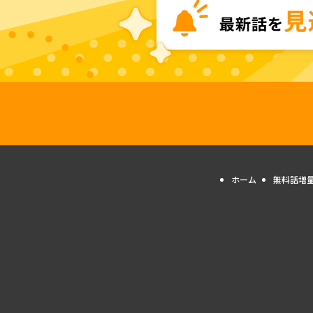
ホーム
無料話増