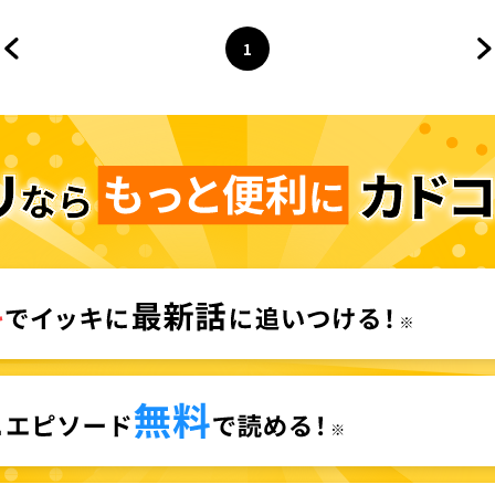
1
前のページへ
ページ
へ