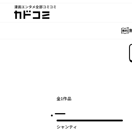
漫画エンタメ全部コミコミ
カドコミ
全
1
作品
シャンティ