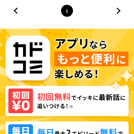
1
前のページへ
ページ
へ
次のペ