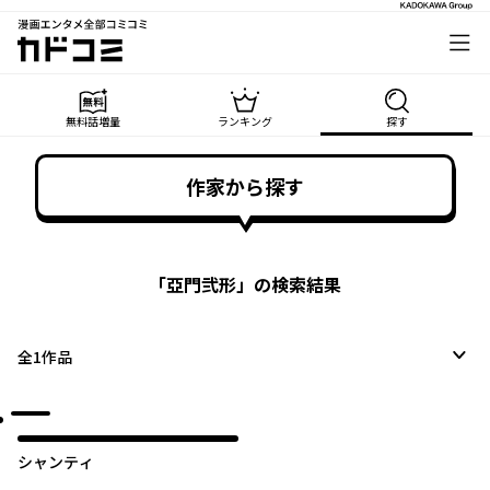
漫画エンタメ全部コミコミ
カドコミ
無料話増量
ランキング
探す
作家から探す
「
亞門弐形
」の検索結果
全
1
作品
シャンティ