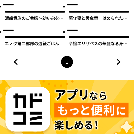
園で第二の人生を謳歌する
泥船貴族のご令嬢～幼い弟を息
墓守妻と黄金竜 はめられた花
子と偽装し、隣国でしぶとく生
嫁ですが、ご先祖様が助けてく
き残る！～
れるようです
エノク第二部隊の遠征ごはん
令嬢エリザベスの華麗なる身代
わり生活
1
前のページへ
ページ
へ
次のペ