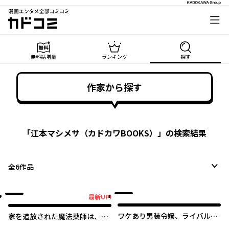
漫画エンタメ全部コミコミ
カドコミ
無料話増量
ランキング
探す
作家から探す
「
江本マシメサ（カドカワBOOKS）
」の検索結果
全
6
作品
最新UP!
最新UP!
ワケあり男装令嬢、ライバルか
家を追放された魔法薬師は、薬
ら求婚される
獣や妖精に囲まれて秘密の薬草