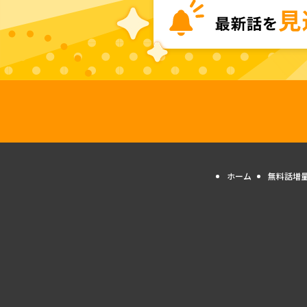
ホーム
無料話増