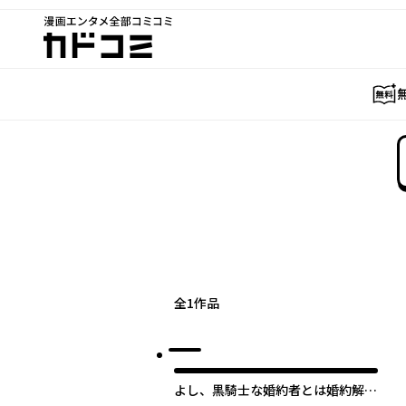
漫画エンタメ全部コミコミ
カドコミ
全
1
作品
よし、黒騎士な婚約者とは婚約解消