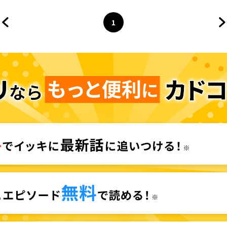
1
前のページへ
ページ
へ