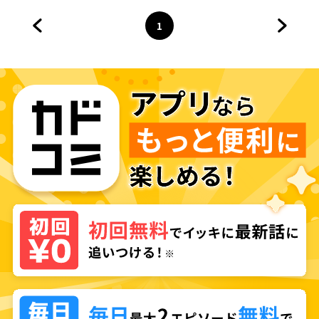
作品集
1
前のページへ
ページ
へ
次のペ