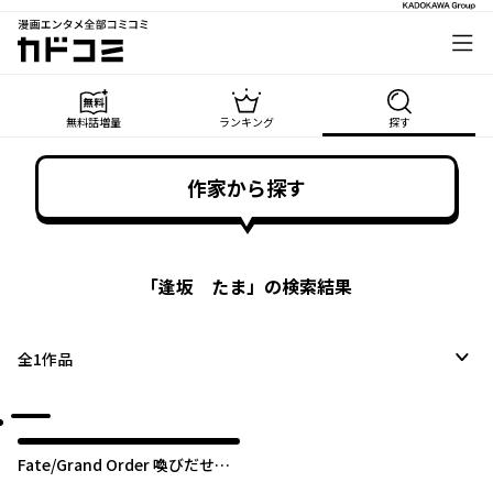
漫画エンタメ全部コミコミ
カドコミ
無料話増量
ランキング
探す
作家から探す
「
逢坂 たま
」の検索結果
全
1
作品
Fate/Grand Order 喚びだせ！
カルデアすきま劇場！ 逢坂たま