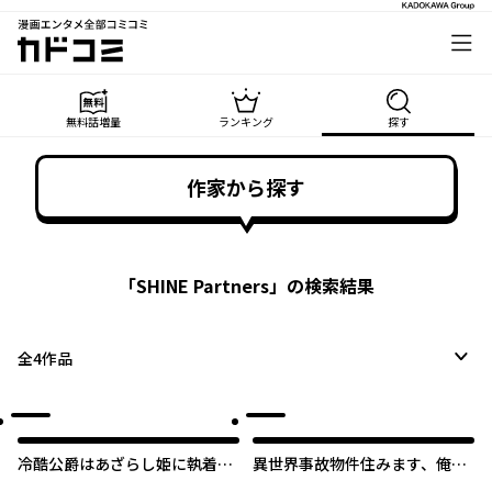
漫画エンタメ全部コミコミ
カドコミ
無料話増量
ランキング
探す
作家から探す
「
SHINE Partners
」の検索結果
全
4
作品
冷酷公爵はあざらし姫に執着中
異世界事故物件住みます、俺。
【タテスク】
【タテスク】