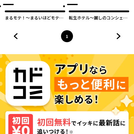
まるモテ！～まるいほどモテる
転生ホテル～麗しのコンシェル
世界で溺愛されました～【タテ
ジュに命を狙われています～
スク】
【タテスク】
1
前のページへ
ページ
へ
次のペ