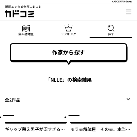
漫画エンタメ全部コミコミ
カドコミ
無料話増量
ランキング
探す
作家から探す
「
NLLE
」の検索結果
全
2
作品
ギャップ萌え男子が沼すぎる！
モラ夫解体屋 その夫、本当に
アンソロジーコミック
必要ですか？