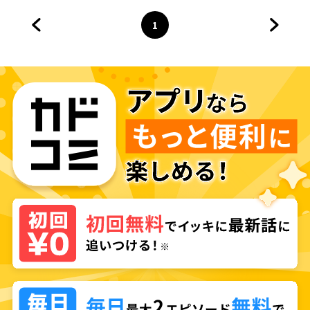
1
前のページへ
ページ
へ
次のペ