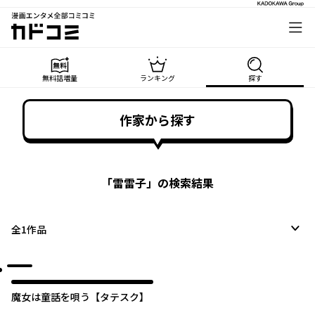
漫画エンタメ全部コミコミ
カドコミ
無料話増量
ランキング
探す
作家から探す
「
雷雷子
」の検索結果
全
1
作品
魔女は童話を唄う【タテスク】