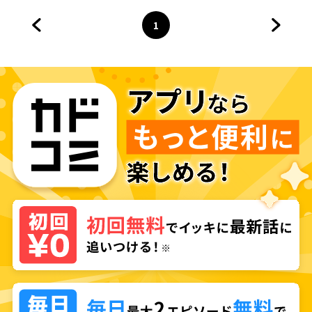
1
前のページへ
ページ
へ
次のペ