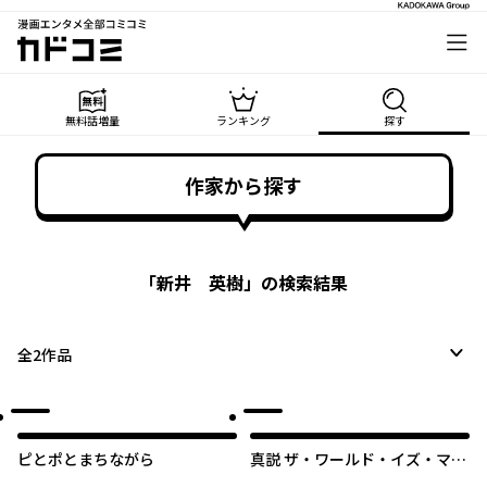
漫画エンタメ全部コミコミ
カドコミ
無料話増量
ランキング
探す
作家から探す
「
新井 英樹
」の検索結果
全
2
作品
ピとポとまちながら
真説 ザ・ワールド・イズ・マイ
ン