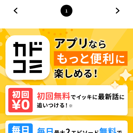
1
前のページへ
ページ
へ
次のペ