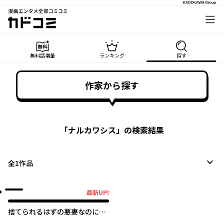
漫画エンタメ全部コミコミ
カドコミ
無料話増量
ランキング
探す
作家から探す
「
ナルカワシス
」の検索結果
全
1
作品
最新UP!
最新UP!
捨てられるはずの悪妻なのに冷
徹侯爵様に溺愛されています