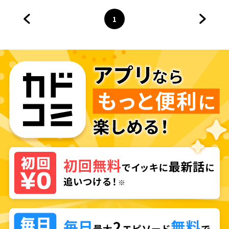
1
前のページへ
ページ
へ
次のペ