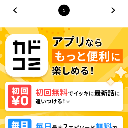
1
前のページへ
ページ
へ
次のペ