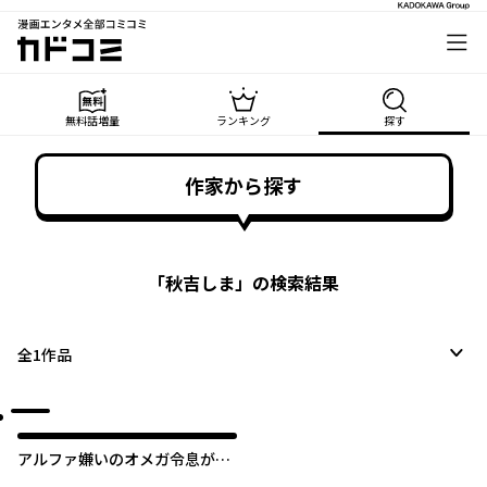
漫画エンタメ全部コミコミ
カドコミ
無料話増量
ランキング
探す
作家から探す
「
秋吉しま
」の検索結果
全
1
作品
アルファ嫌いのオメガ令息が寡
黙な騎士に溺愛されるまで