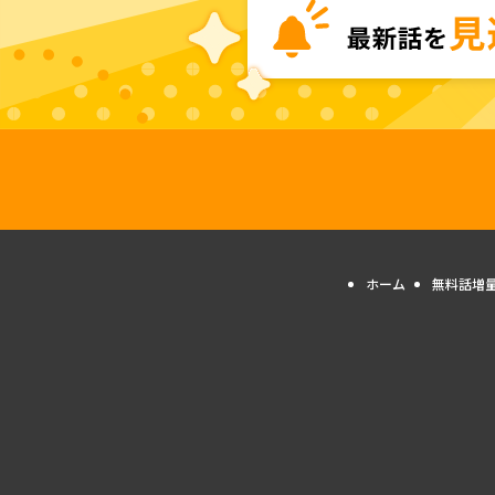
ホーム
無料話増