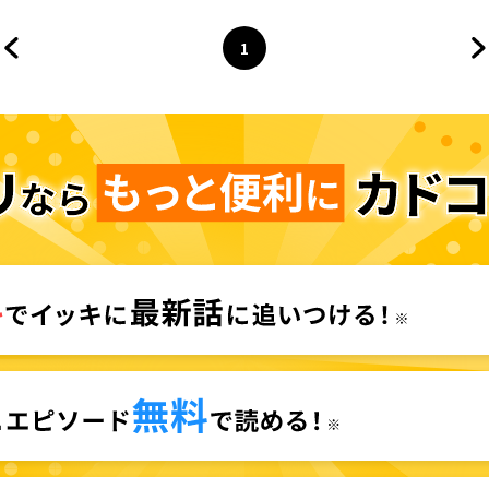
1
前のページへ
ページ
へ