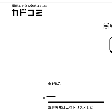
漫画エンタメ全部コミコミ
カドコミ
全
1
作品
異世界旅はニワトリスと共に