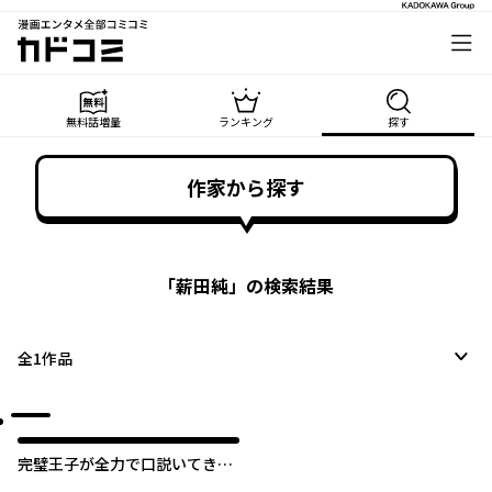
漫画エンタメ全部コミコミ
カドコミ
無料話増量
ランキング
探す
作家から探す
「
薪田純
」の検索結果
全
1
作品
完璧王子が全力で口説いてきま
す ※呪いによる求愛はご遠慮く