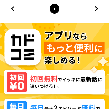
ださい
1
前のページへ
ページ
へ
次のペ