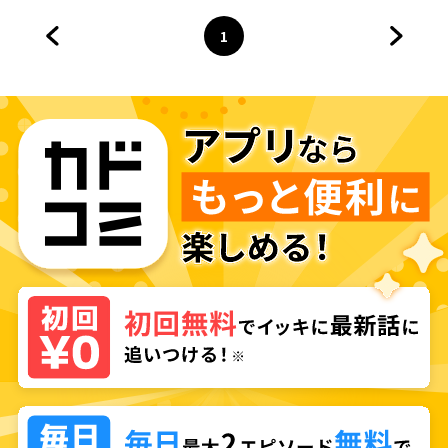
1
前のページへ
ページ
へ
次のペ