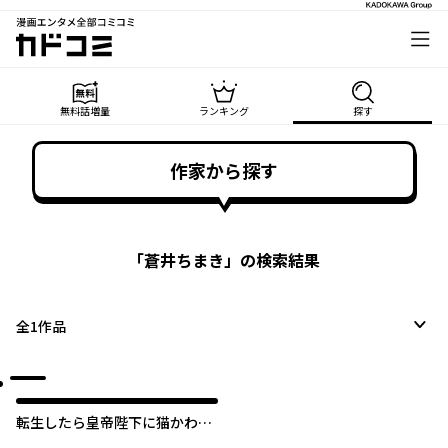
漫画エンタメ全部コミコミ
カドコミ
無料話増量
ランキング
探す
作家から探す
「
蒼井ちまき
」の検索結果
全
1
作品
転生したら皇帝陛下に猫かわい
がりされる模様です。