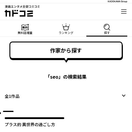
漫画エンタメ全部コミコミ
カドコミ
無料話増量
ランキング
探す
作家から探す
「
seo
」の検索結果
全
1
作品
プラス的 異世界の過ごし方