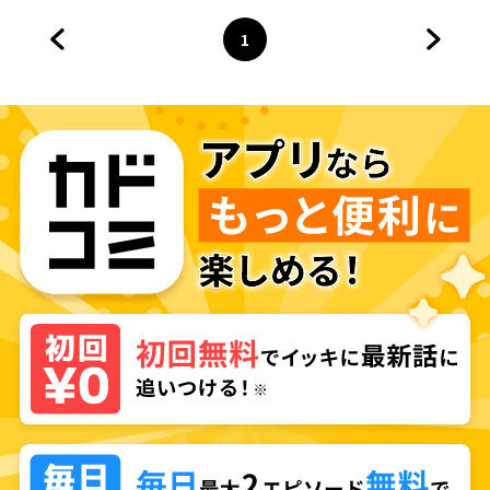
1
前のページへ
ページ
へ
次のペ