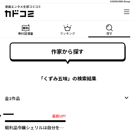
漫画エンタメ全部コミコミ
カドコミ
無料話増量
ランキング
探す
作家から探す
「
くずみ五味
」の検索結果
全
1
作品
最新UP!
最新UP!
戦利品令嬢シェリルは自分を殺
す夫を籠絡したい