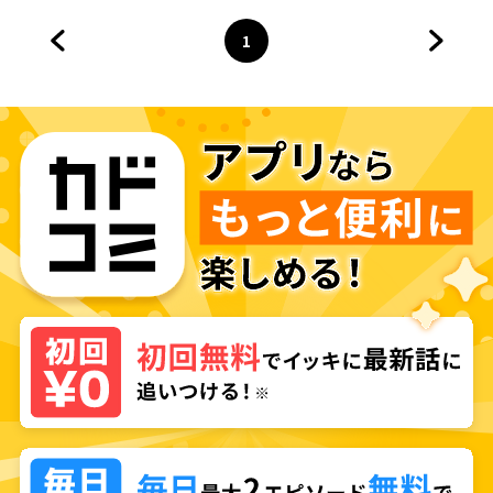
1
前のページへ
ページ
へ
次のペ