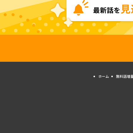
ホーム
無料話増