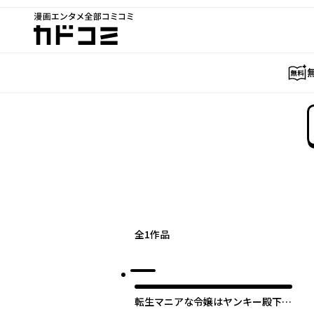
漫画エンタメ全部コミコミ
カドコミ
全
1
作品
転生マニアな令嬢はヤンキー殿下に