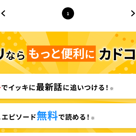
1
前のページへ
ページ
へ