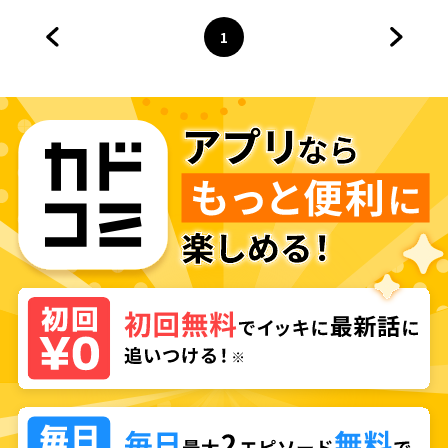
1
前のページへ
ページ
へ
次のペ