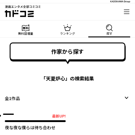
漫画エンタメ全部コミコミ
カドコミ
無料話増量
ランキング
探す
作家から探す
「
天夏炉心
」の検索結果
全
1
作品
最新UP!
最新UP!
夜な夜な僕らは待ち合わせ