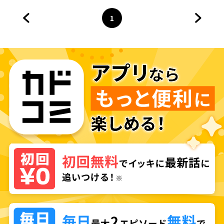
1
前のページへ
ページ
へ
次のペ