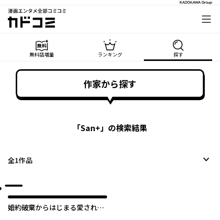
漫画エンタメ全部コミコミ
カドコミ
無料話増量
ランキング
探す
作家から探す
「
San+
」の検索結果
全
1
作品
婚約破棄からはじまる愛され令
嬢 アンソロジーコミック