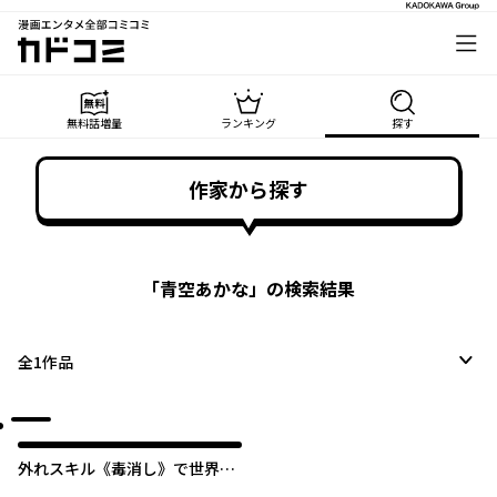
漫画エンタメ全部コミコミ
カドコミ
無料話増量
ランキング
探す
作家から探す
「
青空あかな
」の検索結果
全
1
作品
外れスキル《毒消し》で世界一
の料理を作ります！～追放令嬢