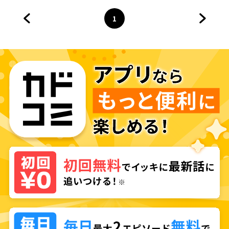
の辺境カフェは今日も大人気～
1
前のページへ
ページ
へ
次のペ