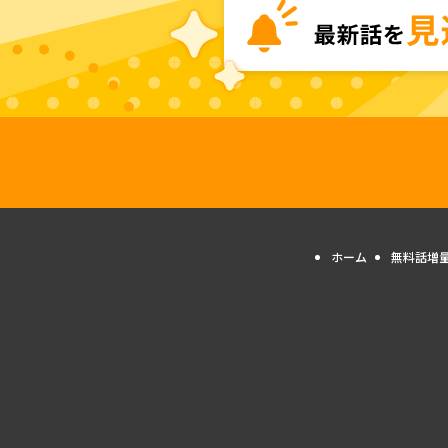
ホーム
無料話増