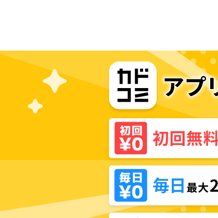
理を作ります！～追放令嬢の辺境カ
フェは今日も大人気～