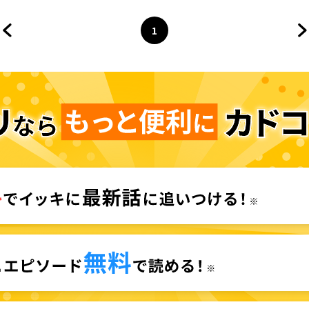
1
前のページへ
ページ
へ