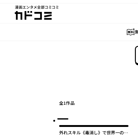
漫画エンタメ全部コミコミ
カドコミ
全
1
作品
外れスキル《毒消し》で世界一の料