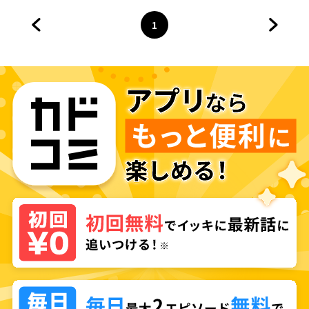
されています
1
前のページへ
ページ
へ
次のペ