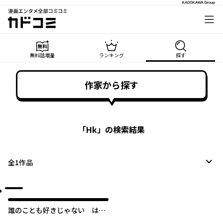
漫画エンタメ全部コミコミ
カドコミ
無料話増量
ランキング
探す
作家から探す
「
Hk
」の検索結果
全
1
作品
誰のことも好きじゃない はず
が自由すぎる王弟殿下に振り回