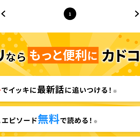
1
前のページへ
ページ
へ