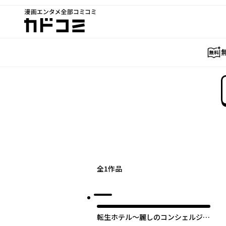
漫画エンタメ全部コミコミ
カドコミ
全
1
作品
転生ホテル～麗しのコンシェルジュ