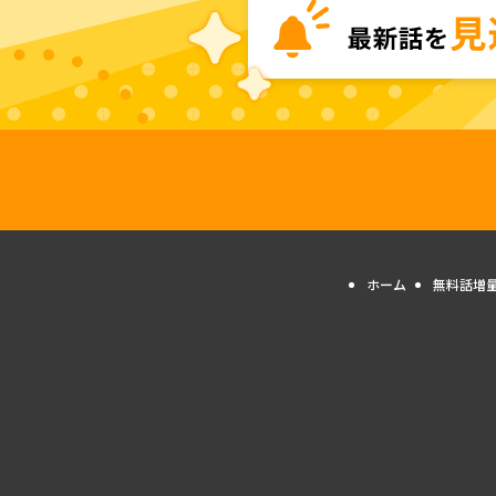
ホーム
無料話増