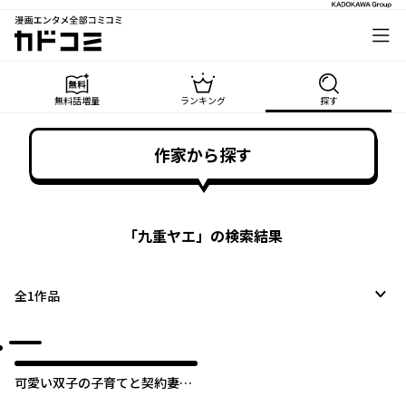
漫画エンタメ全部コミコミ
カドコミ
無料話増量
ランキング
探す
作家から探す
「
九重ヤエ
」の検索結果
全
1
作品
可愛い双子の子育てと契約妻は
今日で終了予定です