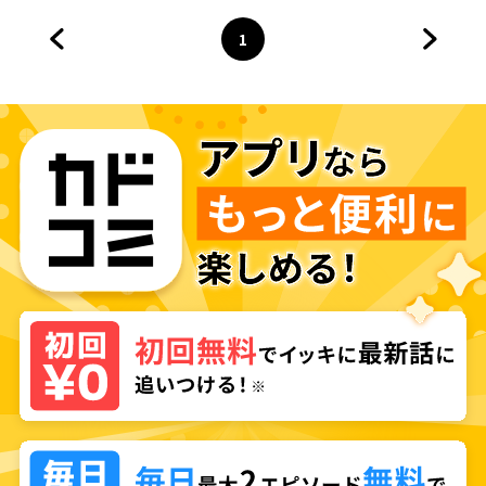
1
前のページへ
ページ
へ
次のペ