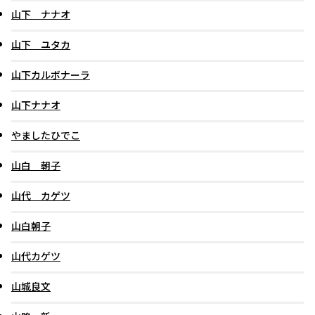
山下 ナナオ
山下 ユタカ
山下カルボナーラ
山下ナナオ
やましたひでこ
山白 朝子
山代 カゲツ
山白朝子
山代カゲツ
山城良文