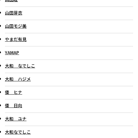
山田芽衣
山田モジ美
やまだ有見
YAMAP
大和 なでしこ
大和 ハジメ
倭 ヒナ
倭 日向
大和 ユナ
大和なでしこ