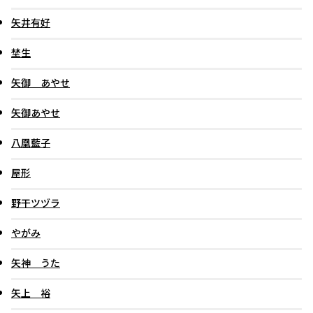
矢井有好
埜生
矢御 あやせ
矢御あやせ
八凰藍子
屋形
野干ツヅラ
やがみ
矢神 うた
矢上 裕