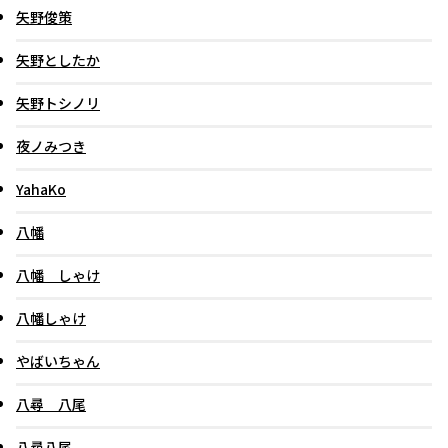
矢野俊策
矢野としたか
矢野トシノリ
夜ノみつき
YahaKo
八幡
八幡 しゃけ
八幡しゃけ
やばいちゃん
八尋 八尾
八尋八尾