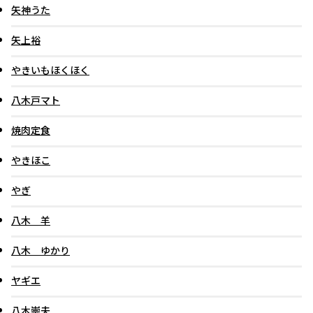
矢神うた
矢上裕
やきいもほくほく
八木戸マト
焼肉定食
やきほこ
やぎ
八木 羊
八木 ゆかり
ヤギエ
八木崇夫