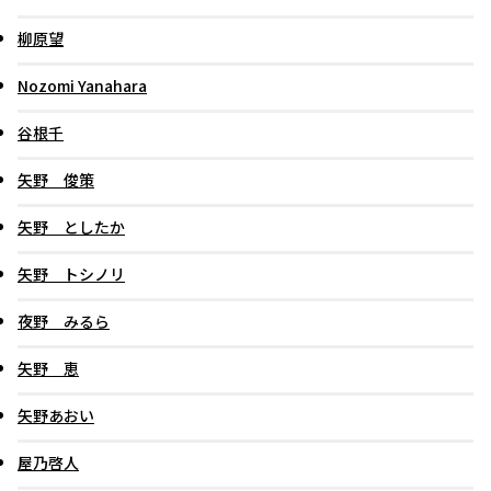
柳原望
Nozomi Yanahara
谷根千
矢野 俊策
矢野 としたか
矢野 トシノリ
夜野 みるら
矢野 恵
矢野あおい
屋乃啓人