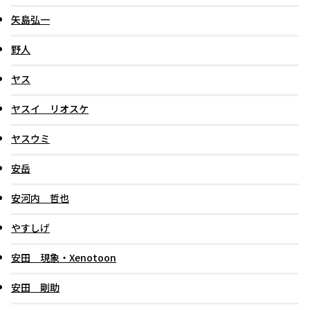
矢島弘一
野人
ヤス
ヤスイ リオスケ
ヤスウミ
安岳
安河内 哲也
やすしげ
安田 現象・Xenotoon
安田 剛助