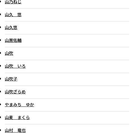
山乃ねじ
山久 悠
山久悠
山房佑輔
山吹
山吹 いろ
山吹子
山吹ざらめ
やまみち ゆか
山麦 まくら
山村 竜也