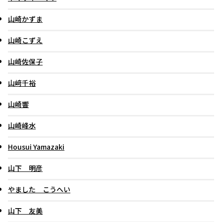
山崎かずま
山崎こずえ
山崎佐保子
山﨑千裕
山崎響
山崎峰水
Housui Yamazaki
山下 明彦
やました こうへい
山下 友美