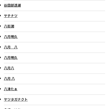
谷田部透湖
ヤチナツ
八街潤
八月明久
八月 八
八月明久
八月八
八月 八
八津たぁ
ヤツタガナクト