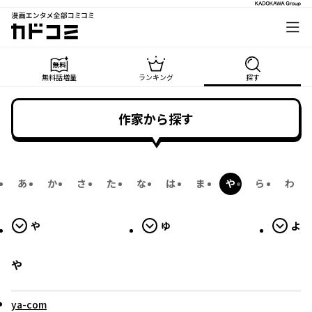
から始まる作品へ
から始まる作品へ
から始まる作品へ
漫画エンタメ全部コミコミ
カドコミ
無料話増量
ランキング
探す
作家から探す
あ
か
さ
た
な
は
ま
や
ら
わ
や
ゆ
よ
や
ya-com