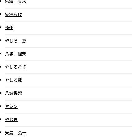
矢澤 真人
矢澤おけ
夜州
やしろ 慧
八城 惺架
やしろおさ
やしろ慧
八城惺架
ヤシン
やじま
矢島 弘一