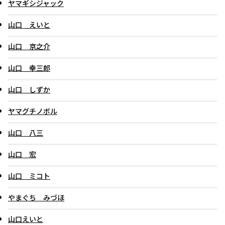
ヤマギシジャック
山口 えいと
山口 京之介
山口 幸三郎
山口 しずか
ヤマグチノボル
山口 八三
山口 宏
山口 ミコト
やまぐち みづほ
山口えいと