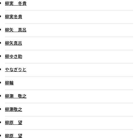
柳実 冬貴
柳実冬貴
柳矢 真呂
柳矢真呂
柳ゆき助
やなぎりと
柳輪
柳瀬 敬之
柳瀬敬之
柳原 望
柳原 望