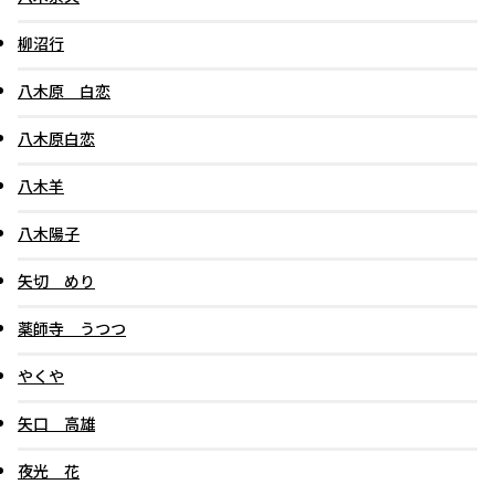
柳沼行
八木原 白恋
八木原白恋
八木羊
八木陽子
矢切 めり
薬師寺 うつつ
やくや
矢口 高雄
夜光 花