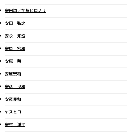
安田均／加藤ヒロノリ
安田 弘之
安永 知澄
安原 宏和
安原 萌
安原宏和
安彦 良和
安彦良和
ヤスヒロ
安村 洋平