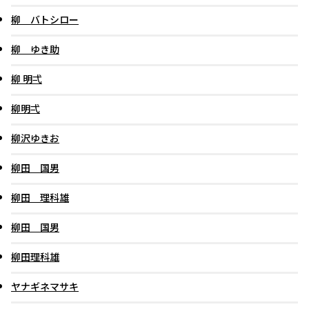
柳 バトシロー
柳 ゆき助
柳 明弌
柳明弌
柳沢ゆきお
柳田 国男
柳田 理科雄
柳田 国男
柳田理科雄
ヤナギネマサキ