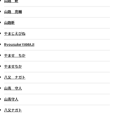
山路 新
山路 亮輔
山路新
やまじえびね
Ryousuke YAMAJI
やませ ちか
やませちか
八又 ナガト
山高 守人
山高守人
八又ナガト