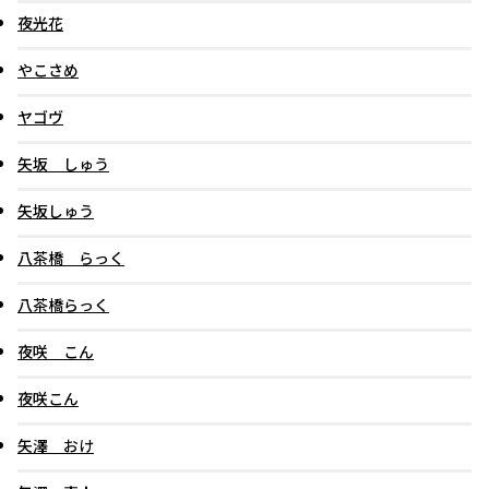
夜光花
やこさめ
ヤゴヴ
矢坂 しゅう
矢坂しゅう
八茶橋 らっく
八茶橋らっく
夜咲 こん
夜咲こん
矢澤 おけ