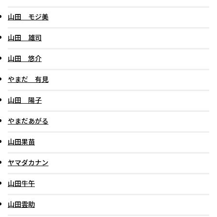
山田 モジ美
山田 雄司
山田 悠介
やまだ 有見
山田 陽子
やまだあがる
山田果苗
ヤマダカナン
山田牛午
山田雲助