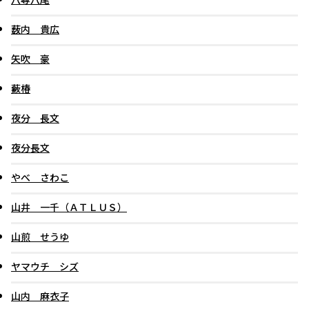
薮内 貴広
矢吹 豪
藪椿
夜分 長文
夜分長文
やべ さわこ
山井 一千（ＡＴＬＵＳ）
山煎 せうゆ
ヤマウチ シズ
山内 麻衣子