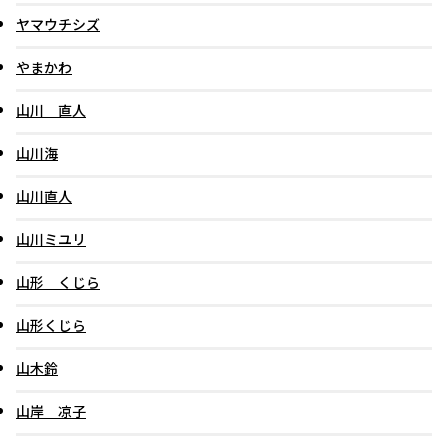
ヤマウチシズ
やまかわ
山川 直人
山川海
山川直人
山川ミユリ
山形 くじら
山形くじら
山木鈴
山岸 凉子