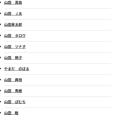
山田 真哉
山田 Ｊ太
山田草太郎
山田 タロウ
山田 ツナ子
山田 桐子
やまだ のぼる
山田 典枝
山田 秀樹
山田 ぽむち
山田 睦