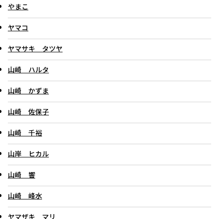
やまこ
ヤマコ
ヤマサキ タツヤ
山崎 ハルタ
山崎 かずま
山崎 佐保子
山崎 千裕
山岸 ヒカル
山崎 響
山崎 峰水
ヤマザキ マリ