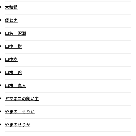
大和猫
倭ヒナ
山名 沢湖
山中 樹
山中樹
山根 玲
山根 真人
ヤマネコの飼い主
やまの せりか
やまのせりか