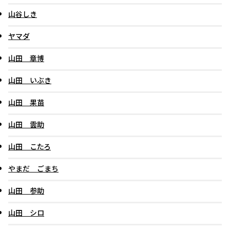
山谷しき
ヤマダ
山田 章博
山田 いぶき
山田 果苗
山田 雲助
山田 こたろ
やまだ ごまち
山田 参助
山田 シロ