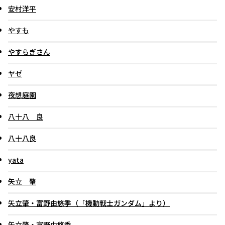
安村洋平
やすも
やすらぎさん
ヤゼ
夜想庭園
八十八 良
八十八良
yata
矢立 肇
矢立肇・富野由悠季（「機動戦士ガンダム」より）
矢立肇・富野由悠季