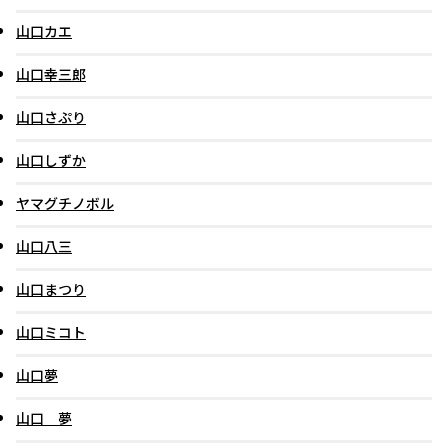
山口カエ
山口幸三郎
山口さぷり
山口しずか
ヤマグチノボル
山口八三
山口まつり
山口ミコト
山口夢
山口 夢