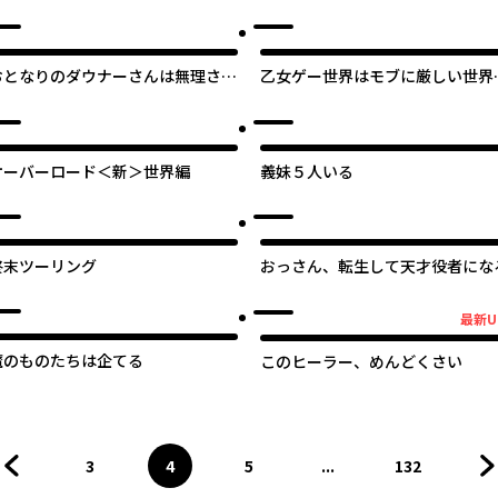
-
おとなりのダウナーさんは無理させ
乙女ゲー世界はモブに厳しい世界
ない
す【共和国編】
オーバーロード＜新＞世界編
義妹５人いる
終末ツーリング
おっさん、転生して天才役者にな
最新U
最新UP!
魔のものたちは企てる
このヒーラー、めんどくさい
3
4
5
...
132
前のページへ
ページ
へ
ページ
へ
ページ
へ
ページ
へ