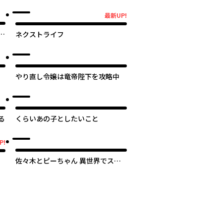
で築くモンスター娘ハーレム～
最新UP!
最新UP!
で
ネクストライフ
やり直し令嬢は竜帝陛下を攻略中
る
くらいあの子としたいこと
P!
佐々木とピーちゃん 異世界でスロ
ーライフを楽しもうとしたら、現代
で異能バトルに巻き込まれた件 ～
魔法少女がアップを始めたようです
～
次のページへ