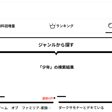
無料話増量
ランキング
ジャンルから探す
「
少年
」の検索結果
最新UP!
新UP!
ダークサモナーとデキている
ゲーム オブ ファミリア-家族戦