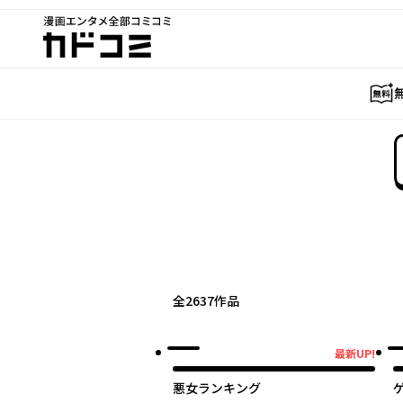
漫画エンタメ全部コミコミ
カドコミ
全
2637
作品
最新UP!
最新UP!
最
悪女ランキング