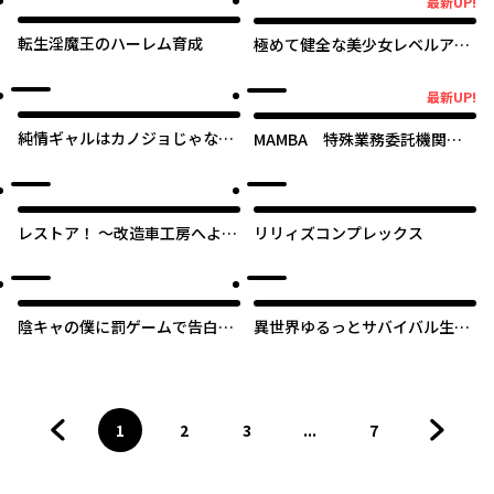
最新UP!
最新UP!
転生淫魔王のハーレム育成
極めて健全な美少女レベルアッ
プ
最新UP!
最新UP!
純情ギャルはカノジョじゃない
MAMBA 特殊業務委託機関マ
のに
ジカルステップ第19分室
レストア！ ～改造車工房へよう
リリィズコンプレックス
こそ～
陰キャの僕に罰ゲームで告白し
異世界ゆるっとサバイバル生活
てきたはずのギャルが、どう見
～学校の皆と異世界の無人島に
ても僕にベタ惚れです
転移したけど俺だけ楽勝です～
1
2
3
...
7
前のページへ
ページ
へ
ページ
へ
ページ
へ
ページ
へ
次のペ