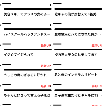
り行きで美少女ギャルの師匠に
なったらなぜかめちゃくちゃ懐
かれた〜
美容スキルでクラスの女の子を
陰キャの俺が席替えでS級美少
可愛くしたい
女に囲まれたら秘密の関係が始
まった。
ハイスクールハックアンドスラ
窓際編集とバカにされた俺が、
ッシュ
双子ＪＫと同居することになっ
た
最新UP!
最新UP!
最新UP!
最新UP!
イジめてイジられて
校内三大美女のヒモしてます
最新UP!
最新UP!
君と僕のインモラルリピート
うしろの席のぎゃるに好かれて
しまった。もう俺はダメかもし
れない。
最新UP!
最新UP!
最新UP!
最新UP!
ちゃんと好きって言える子無双
男子高校生だけどギャルにTSし
ました