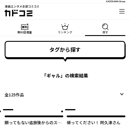
漫画エンタメ全部コミコミ
カドコミ
無料話増量
ランキング
探す
タグから探す
「
ギャル
」の検索結果
全
125
作品
願ってもない追放後からのスロ
帰ってください！ 阿久津さん
ーライフ？ 〜引退したはずが成