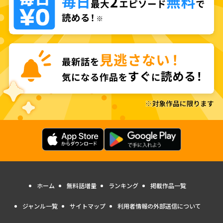
ホーム
無料話増量
ランキング
掲載作品一覧
ジャンル一覧
サイトマップ
利用者情報の外部送信について