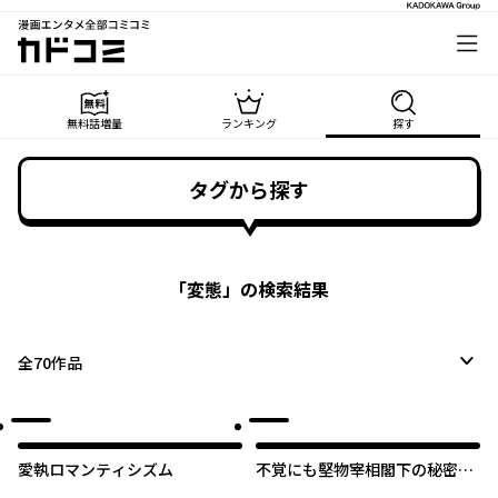
漫画エンタメ全部コミコミ
カドコミ
無料話増量
ランキング
探す
タグから探す
「
変態
」の検索結果
全
70
作品
愛執ロマンティシズム
不覚にも堅物宰相閣下の秘密を
知ってしまったので全力で逃げ