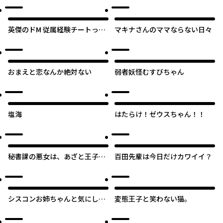
たい
英傑のドM 従属経験チートって
マキナさんのママならない日々
あり？
オリジナル
おまえと恋なんか絶対ない
弱者妖怪むすびちゃん
オリジナル
塩海
はたらけ！ゼウスちゃん！！
秘書課の悪女は、あざと王子を
百田先輩は今日だけカワイイ？
堕としたい
シスコンお姉ちゃんと気にしな
変態王子と笑わない猫。
い妹