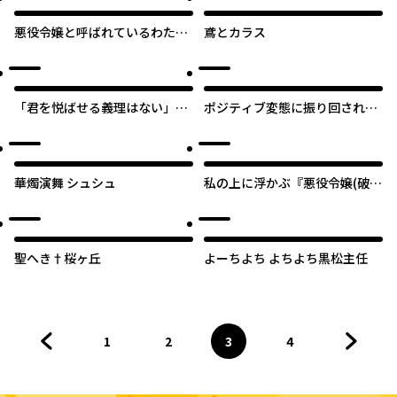
悪役令嬢と呼ばれているわたく
鳶とカラス
しのこと、あなた本当は大好き
なのでしょう？
「君を悦ばせる義理はない」と
ポジティブ変態に振り回されて
言われたので自己開発に勤しん
います
でみたら旦那様が即堕ちしまし
た。
華燭演舞 シュシュ
私の上に浮かぶ『悪役令嬢(破滅
する)』って何でしょうか?
聖へき†桜ヶ丘
よーちよち よちよち黒松主任
1
2
3
4
前のページへ
ページ
へ
ページ
へ
ページ
へ
ページ
へ
次のペ