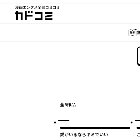
漫画エンタメ全部コミコミ
カドコミ
全
6
作品
愛がいるならキミでいい