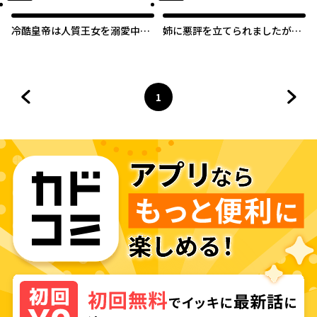
冷酷皇帝は人質王女を溺愛中
姉に悪評を立てられましたが、
なぜかぬいぐるみになって抱か
何故か隣国の大公に溺愛されて
れています
います 自分らしく生きること
がモットーです
1
前のページへ
ページ
へ
次の