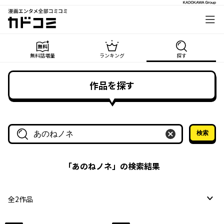
漫画エンタメ全部コミコミ
カドコミ
無料話増量
ランキング
探す
作品を探す
検索
作品名・作家名で探す
「
あのねノネ
」の検索結果
全
2
作品