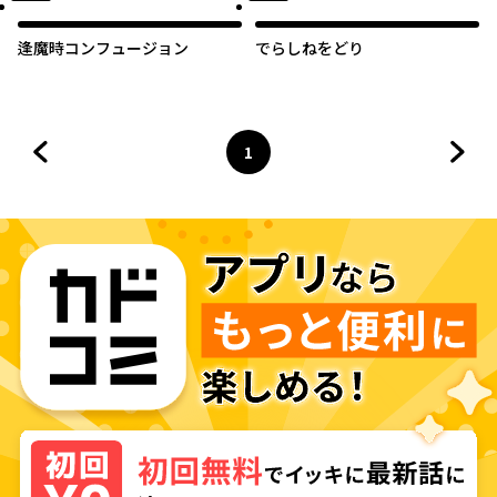
逢魔時コンフュージョン
でらしねをどり
1
前のページへ
ページ
へ
次の