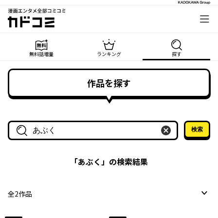
漫画エンタメ全部コミコミ
カドコミ
無料話増量
ランキング
探す
作品を探す
検索
作品名・作家名で探す
「
あぶく
」の検索結果
全
2
作品