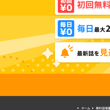
ホーム
無料話増