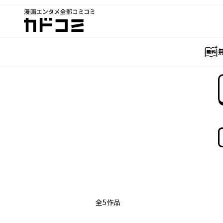
漫画エンタメ全部コミコミ
カドコミ
全
5
作品