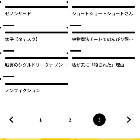
ゼノンザード
ショートショートショートさん
太子【タテスク】
植物魔法チートでのんびり領主
生活始めます 前世の知識を駆
使して農業したら、逆転人生始
まった件【タテスク】
戦翼のシグルドリーヴァ ノンス
私が夫に「殺された」理由
クランブル
ノンフィクション
1
2
3
前のページへ
ページ
へ
ページ
へ
ページ
へ
次の