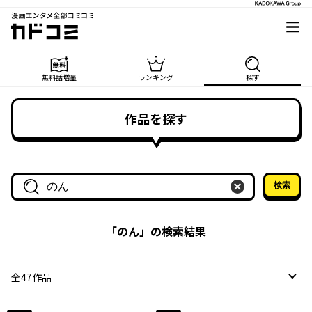
漫画エンタメ全部コミコミ
カドコミ
無料話増量
ランキング
探す
作品を探す
検索
作品名・作家名で探す
「
のん
」の検索結果
全
47
作品