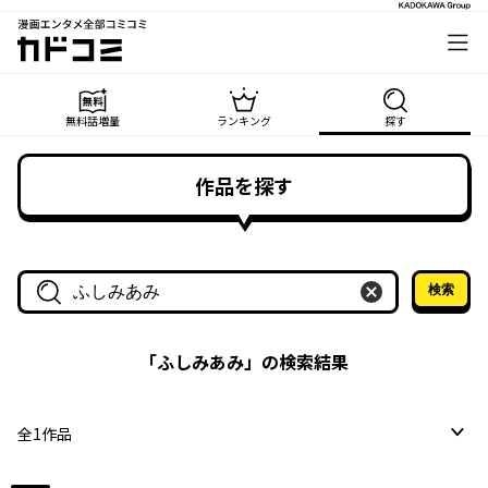
漫画エンタメ全部コミコミ
カドコミ
無料話増量
ランキング
探す
作品を探す
検索
作品名・作家名で探す
「
ふしみあみ
」の検索結果
全
1
作品