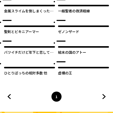
金属スライムを倒しまくった俺
一般聖者の救済戦線
が【黒鋼の王】と呼ばれるまで
聖剣とビキニアーマー
ゼノンザード
バツイチだけど年下と恋してい
結末の国のアトー
いですか？【タテスク】
ひとりぼっちの相対多数 他
虚構の王
1
前のページへ
ページ
へ
次の