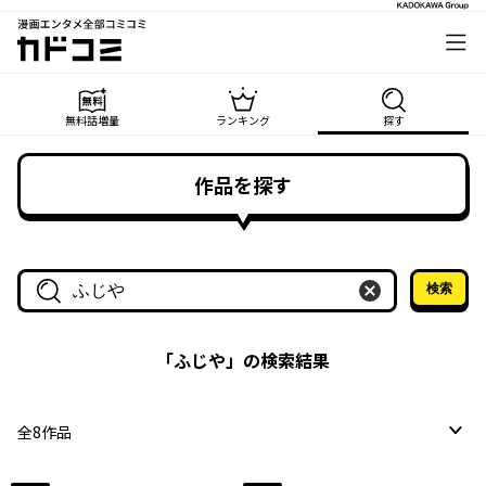
漫画エンタメ全部コミコミ
カドコミ
無料話増量
ランキング
探す
作品を探す
検索
作品名・作家名で探す
「
ふじや
」の検索結果
全
8
作品