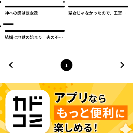
神への餌は彼女達
聖女じゃなかったので、王宮で
のんびりご飯を作ることにしま
した
結婚は地獄の始まり 夫の不倫
相手は友達でした
1
前のページへ
ページ
へ
次の