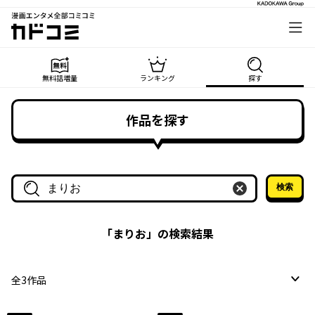
漫画エンタメ全部コミコミ
カドコミ
無料話増量
ランキング
探す
作品を探す
検索
作品名・作家名で探す
「
まりお
」の検索結果
全
3
作品