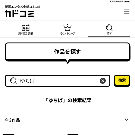
漫画エンタメ全部コミコミ
カドコミ
無料話増量
ランキング
探す
作品を探す
検索
作品名・作家名で探す
「
ゆちば
」の検索結果
全
3
作品