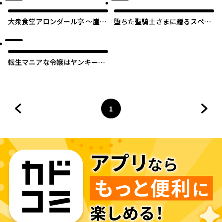
大衆食堂アロンダール亭 ～崖っ
堕ちた聖騎士さまに贈るスペシ
ぷちおじさんシェフ、わがまま
ャリテ 恋した人はご先祖さま
王女と【女王の料理人】目指し
の婚約者でした。【タテスク】
ます～
転生マニアな令嬢はヤンキー殿
下にご執心【タテスク】
1
前のページへ
ページ
へ
次の