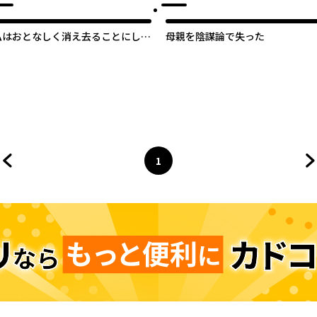
私はおとなしく消え去ることにしま
母親を陰謀論で失った
す
1
前のページへ
ページ
へ