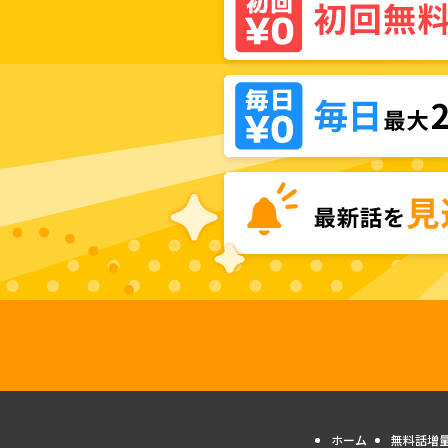
ホーム
無料話増