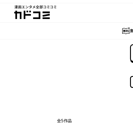
漫画エンタメ全部コミコミ
カドコミ
全
5
作品