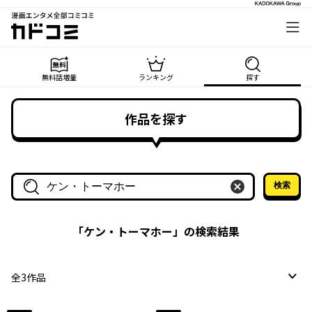
漫画エンタメ全部コミコミ
カドコミ
無料話増量
ランキング
探す
作品を探す
検索
作品名・作家名で探す
「
ケン・トーマホー
」の検索結果
全
3
作品