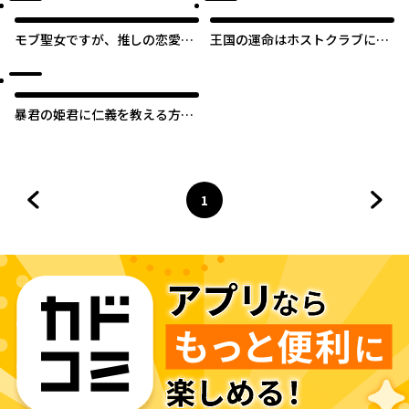
モブ聖女ですが、推しの恋愛相
王国の運命はホストクラブに託
談に乗るうちに溺愛されてまし
されました【タテスク】
た【タテスク】
暴君の姫君に仁義を教える方法
【タテスク】
1
前のページへ
ページ
へ
次の