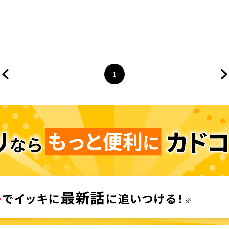
1
前のページへ
ページ
へ