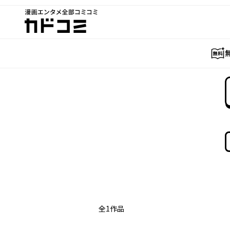
漫画エンタメ全部コミコミ
カドコミ
全
1
作品