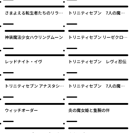
さまよえる転生者たちのリライ
トリニティセブン 7人の魔書
ブゲーム
使い
神装魔法少女ハウリングムーン
トリニティセブン リーゼクロニ
クル
レッドナイト・イヴ
トリニティセブン レヴィ忍伝
トリニティセブン アナスタシア
トリニティセブン 7人の魔書
聖伝
使い【タテスク】
ウィッチオーダー
炎の魔女姫と隻腕の伴