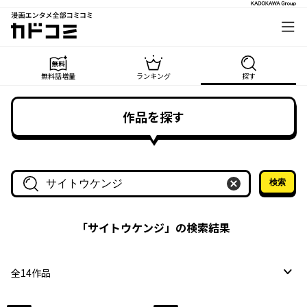
漫画エンタメ全部コミコミ
カドコミ
無料話増量
ランキング
探す
作品を探す
検索
作品名・作家名で探す
「
サイトウケンジ
」の検索結果
全
14
作品