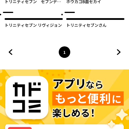
トリニティセブン セブンデイ
ホウカゴB面セカイ
ズ
トリニティセブン リヴィジョン
トリニティセブンさん
1
前のページへ
ページ
へ
次の