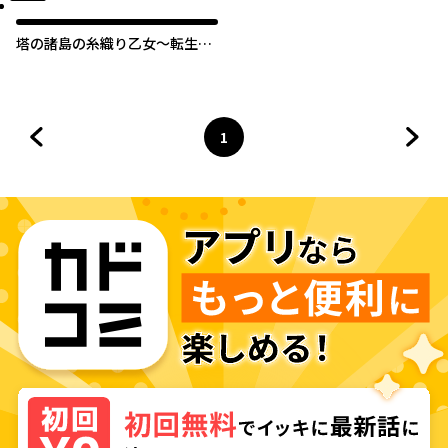
塔の諸島の糸織り乙女～転生チ
ートはないけど刺繍魔法でスロ
ーライフします！～
1
前のページへ
ページ
へ
次の