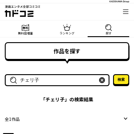
漫画エンタメ全部コミコミ
カドコミ
無料話増量
ランキング
探す
作品を探す
検索
作品名・作家名で探す
「
チェリ子
」の検索結果
全
1
作品