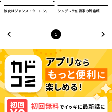
彼女はジャンヌ・クーロン、伯
シンデレラ伯爵家の靴箱館
爵家の降霊術師
1
前のページへ
ページ
へ
次の