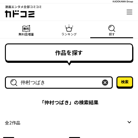
漫画エンタメ全部コミコミ
カドコミ
無料話増量
ランキング
探す
作品を探す
検索
作品名・作家名で探す
「
仲村つばき
」の検索結果
全
2
作品