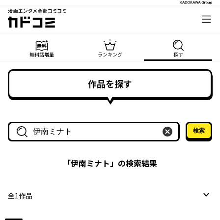
漫画エンタメ全部コミコミ
カドコミ
無料話増量
ランキング
探す
作品を探す
検索
作品名・作家名で探す
「
伊南ミナト
」の検索結果
全
1
作品