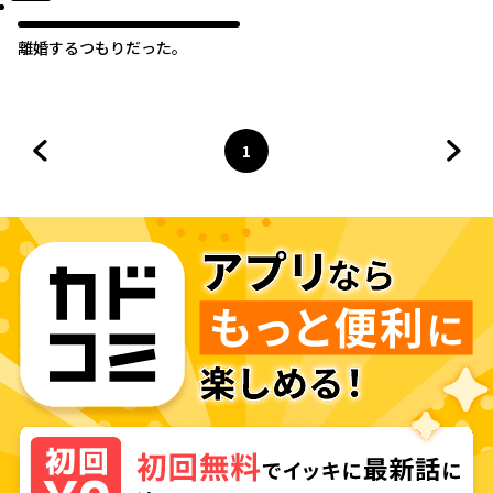
離婚するつもりだった。
1
前のページへ
ページ
へ
次の