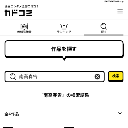
漫画エンタメ全部コミコミ
カドコミ
無料話増量
ランキング
探す
作品を探す
検索
作品名・作家名で探す
「
南高春告
」の検索結果
全
4
作品