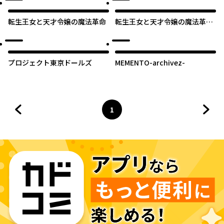
転生王女と天才令嬢の魔法革命
転生王女と天才令嬢の魔法革命
【タテスク】
プロジェクト東京ドールズ
MEMENTO-archivez-
1
前のページへ
ページ
へ
次の