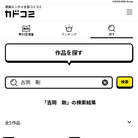
漫画エンタメ全部コミコミ
カドコミ
無料話増量
ランキング
探す
作品を探す
検索
作品名・作家名で探す
「
吉岡 剛
」の検索結果
全
5
作品